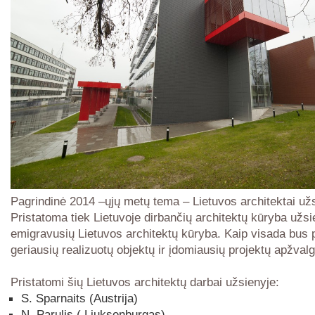
Pagrindinė 2014 –ųjų metų tema – Lietuvos architektai užs
Pristatoma tiek Lietuvoje dirbančių architektų kūryba užsie
emigravusių Lietuvos architektų kūryba. Kaip visada bus p
geriausių realizuotų objektų ir įdomiausių projektų apžvalg
Pristatomi šių Lietuvos architektų darbai užsienyje:
S. Sparnaits (Austrija)
N. Parulis ( Liuksenburgas)