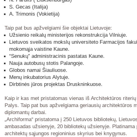
S. Gecas (Italija)
A. Trimonis (Vokietija)
Taip pat bus apžvelgiami šie objektai Lietuvoje:
Užsienio reikalų ministerijos rekonstrukcija Vilniuje.
Lietuvos sveikatos mokslų universiteto Farmacijos faku
mokomąja vaistine Kaune.
“Senukų” administracinis pastatas Kaune.
Nauja autobusų stotis Palangoje.
Globos namai Šiauliuose.
Menų inkubatorius Alytuje.
Dirbtinės jūros projektas Druskninkuose.
Kaip ir kas met pristatomas vienas iš Architektūros riter
Palys. Taip pat bus apžvelgiama geriausių architektūros 
diplomantų darbai.
„Archiforma“ pristatoma į 250 Lietuvos bibliotekų, Lietuvo
ambasadas užsienyje, 20 bibliotekų užsienyje. Platinama 
architektų sąjungos regioninius skyrius bei knygynus.