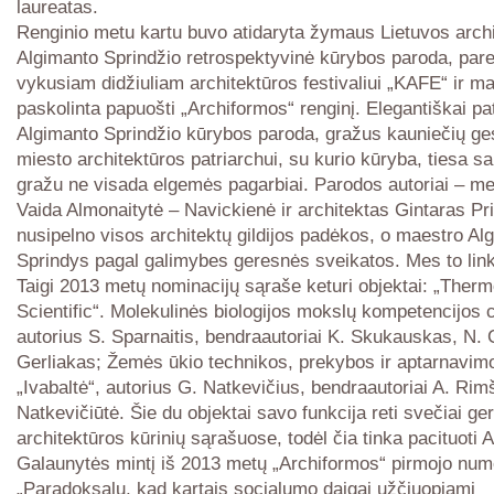
laureatas.
Renginio metu kartu buvo atidaryta žymaus Lietuvos arch
Algimanto Sprindžio retrospektyvinė kūrybos paroda, par
vykusiam didžiuliam architektūros festivaliui „KAFE“ ir ma
paskolinta papuošti „Archiformos“ renginį. Elegantiškai pa
Algimanto Sprindžio kūrybos paroda, gražus kauniečių ge
miesto architektūros patriarchui, su kurio kūryba, tiesa sak
gražu ne visada elgemės pagarbiai. Parodos autoriai – me
Vaida Almonaitytė – Navickienė ir architektas Gintaras Pr
nusipelno visos architektų gildijos padėkos, o maestro Al
Sprindys pagal galimybes geresnės sveikatos. Mes to lin
Taigi 2013 metų nominacijų sąraše keturi objektai: „Therm
Scientific“. Molekulinės biologijos mokslų kompetencijos 
autorius S. Sparnaitis, bendraautoriai K. Skukauskas, N. C
Gerliakas; Žemės ūkio technikos, prekybos ir aptarnavim
„Ivabaltė“, autorius G. Natkevičius, bendraautoriai A. Rimš
Natkevičiūtė. Šie du objektai savo funkcija reti svečiai ger
architektūros kūrinių sąrašuose, todėl čia tinka pacituoti A
Galaunytės mintį iš 2013 metų „Archiformos“ pirmojo num
„Paradoksalu, kad kartais socialumo daigai užčiuopiami