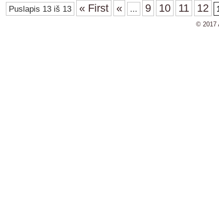
« First
«
9
10
11
12
Puslapis 13 iš 13
...
© 2017 