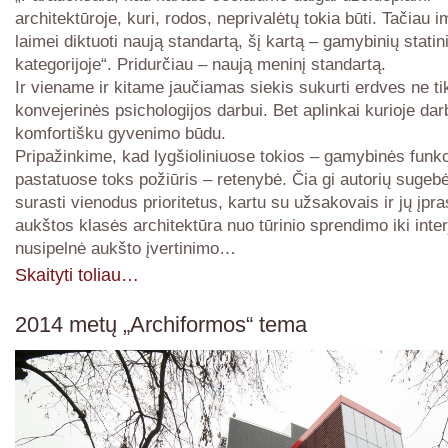
architektūroje, kuri, rodos, neprivalėtų tokia būti. Tačiau im
laimei diktuoti naują standartą, šį kartą – gamybinių statin
kategorijoje“. Pridurčiau – naują meninį standartą.
Ir viename ir kitame jaučiamas siekis sukurti erdves ne ti
konvejerinės psichologijos darbui. Bet aplinkai kurioje da
komfortišku gyvenimo būdu.
Pripažinkime, kad lygšioliniuose tokios – gamybinės funkc
pastatuose toks požiūris – retenybė. Čia gi autorių sugeb
surasti vienodus prioritetus, kartu su užsakovais ir jų įp
aukštos klasės architektūra nuo tūrinio sprendimo iki inter
nusipelnė aukšto įvertinimo…
Skaityti toliau…
2014 metų „Archiformos“ tema