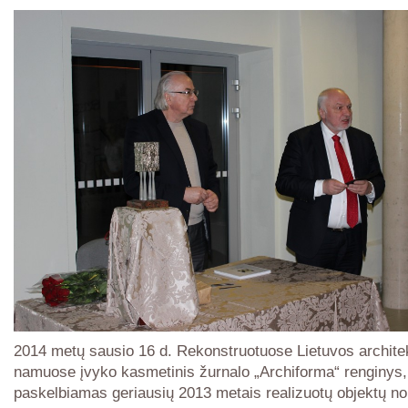
2014 metų sausio 16 d. Rekonstruotuose Lietuvos archite
namuose įvyko kasmetinis žurnalo „Archiforma“ renginys,
paskelbiamas geriausių 2013 metais realizuotų objektų no