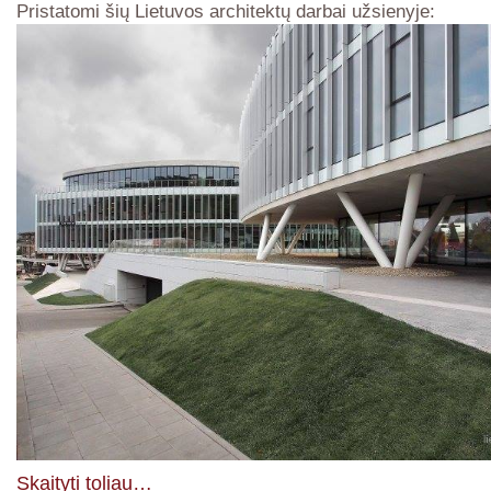
Pristatomi šių Lietuvos architektų darbai užsienyje:
Skaityti toliau…