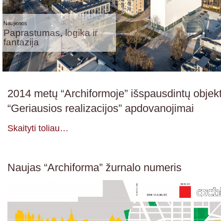
Naujienos
Paprastumas, logika ir
fantazija
2014 metų “Archiformoje” išspausdintų objek
“Geriausios realizacijos” apdovanojimai
Skaityti toliau…
Naujas “Archiforma” žurnalo numeris