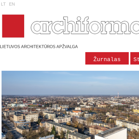
LT
EN
LIETUVOS ARCHITEKTŪROS APŽVALGA
Žurnalas
S
'