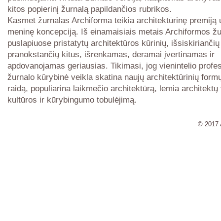
kitos popierinį žurnalą papildančios rubrikos.
Kasmet žurnalas Archiforma teikia architektūrinę premiją 
meninę koncepciją. Iš einamaisiais metais Archiformos žu
puslapiuose pristatytų architektūros kūrinių, išsiskiriančių 
pranokstančių kitus, išrenkamas, deramai įvertinamas ir
apdovanojamas geriausias. Tikimasi, jog vienintelio profe
žurnalo kūrybinė veikla skatina naujų architektūrinių form
raidą, populiarina laikmečio architektūrą, lemia architektų
kultūros ir kūrybingumo tobulėjimą.
© 2017 