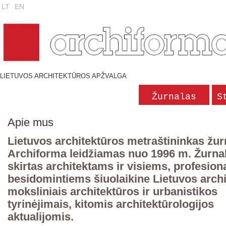
LT
EN
LIETUVOS ARCHITEKTŪROS APŽVALGA
Žurnalas
S
Apie mus
Lietuvos architektūros metraštininkas žur
Archiforma leidžiamas nuo 1996 m. Žurna
skirtas architektams ir visiems, profesiona
besidomintiems šiuolaikine Lietuvos archi
moksliniais architektūros ir urbanistikos
tyrinėjimais, kitomis architektūrologijos
aktualijomis.