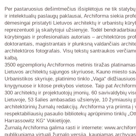
Per pastaruosius dešimtmečius išsiplėtojus ne tik statybų 
ir intelektualių paslaugų paklausai, Archiforma siekia profes
dėmesingai pristatyti Lietuvos architektų ir urbanistų kūry
reprezentuoti ją skaitytojui užsienyje. Todėl bendradarbia
kūrybingais ir profesionaliais autoriais – architektūros pro
doktorantais, magistrantais ir plunksną valdančiais archite
architektūros fotografais. Visų tekstų santraukos verčiam
kalbą.
3500 egzempliorių Archiformos metinis tiražas platinama
Lietuvos architektų sąjungos skyriuose, Kauno miesto sa
Urbanistikos skyriuje, platinimo tinklo „Vaga“ didžiausiuo
knygynuose ir kitose prekybos vietose. Taip pat Archifor
300 architektų ir projektuotojų įmonių, 60 savivaldybių vis
Lietuvoje, 53 šalies ambasadas užsienyje, 10 žymiausių p
architektūrinių žurnalų redakcijų. Archiforma yra priimta į 
respektabiliausių pasaulio bibliotekų aprūpinimo tinklų „Ot
Harrassowitz KG“ Vokietijoje.
Žurnalą Archiforma galima rasti ir internete: www.archiform
publikuojama virtuali žurnalo versija, kaupiamas archyvas