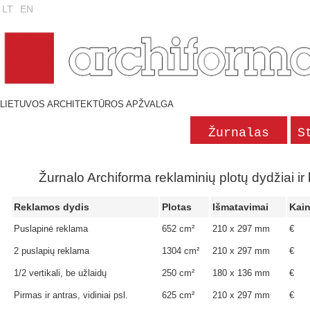
LT
EN
LIETUVOS ARCHITEKTŪROS APŽVALGA
Žurnalas
S
Žurnalo Archiforma reklaminių plotų dydžiai ir
Reklamos dydis
Plotas
Išmatavimai
Kai
Puslapinė reklama
652 cm²
210 x 297 mm
€
2 puslapių reklama
1304 cm²
210 x 297 mm
€
1/2 vertikali, be užlaidų
250 cm²
180 x 136 mm
€
Pirmas ir antras, vidiniai psl.
625 cm²
210 x 297 mm
€