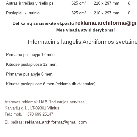
Antras ir trečias viršelio psl.
625 cm²
210 x 297 mm
€
Puslapiai iki turinio
625 cm²
210 x 297 mm
€
reklama.archiforma@g
Dėl kainų susisiekite el.paštu
Mes visada atviri deryboms!
Informacinis langelis Archiformos svetain
Pirmame puslapyje 12 mėn.
Kituose puslapiuose 12 mėn.
Pirmame puslapyje 6 mėn.
Kituose puslapiuose 6 mėn (reklama tik dvispalvė)
Atstovas reklamai: UAB "Industrijos servisas",
Kalvarijų g.1 , LT-09301 Vilnius
Tel.: mob.: +370 699 25147
reklama.archiforma@gmail.com
El. paštas: