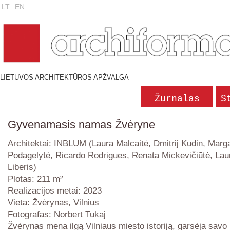
LT
EN
LIETUVOS ARCHITEKTŪROS APŽVALGA
Žurnalas
S
Gyvenamasis namas Žvėryne
Architektai: INBLUM (Laura Malcaitė, Dmitrij Kudin, Marga
Podagelytė, Ricardo Rodrigues, Renata Mickevičiūtė, La
Liberis)
Plotas: 211 m²
Realizacijos metai: 2023
Vieta: Žvėrynas, Vilnius
Fotografas: Norbert Tukaj
Žvėrynas mena ilgą Vilniaus miesto istoriją, garsėja savo 