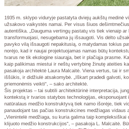
1935 m. sklypo viduryje pastatyta dviejų aukštų medinė vi
užsakovo vaikystės namai. Per visus šiuos dešimtmečius j
autentiška. „Dauguma vertingų pastatų vis tiek vienaip ar 
transformuojasi, nesugebama jų išsaugoti. Vis dėlto užs
pavyko vilą išsaugoti nepakitusią, o matydamas tokius pa
norėjo, kad ir naujai projektuojamas namas būtų kontekstu
tvarus ne tik ekologine siaurąja, bet ir plačiąja prasme. Kad
kaip palikimas miestui ir neštų vertybinę žinutę ateities k
pasakoja architektė Laura Malcaitė. Viena vertus, tai ir 
iššūkis, ir didžiulė atsakomybė. „Iškart pradedi galvoti, k
priemonėmis veikti“, – sako architektė.
Šis projektas – tai subtili architektūrinė interpretacija, jungi
kontekstą ir tvarios statybos technologijas, eksponuojant 
natūralaus medžio konstruktyvą tiek namo išorėje, tiek vid
panaudojant tas pačias konstrukcines medžiagas vidaus a
„Vienintelė medžiaga, su kuria galima taip kompleksiškai di
klijuoto medžio konstrukcijos“, – pasakoja L. Malcaitė. Bū