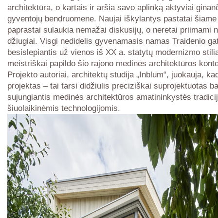
architektūra, o kartais ir aršia savo aplinką aktyviai ginan
gyventojų bendruomene. Naujai iškylantys pastatai šiame
paprastai sulaukia nemažai diskusijų, o neretai priimami ne
džiugiai. Visgi nedidelis gyvenamasis namas Traidenio ga
besislepiantis už vienos iš XX a. statytų modernizmo stilia
meistriškai papildo šio rajono medinės architektūros kont
Projekto autoriai, architektų studija „Inblum“, juokauja, ka
projektas – tai tarsi didžiulis preciziškai suprojektuotas b
sujungiantis medinės architektūros amatininkystės tradici
šiuolaikinėmis technologijomis.