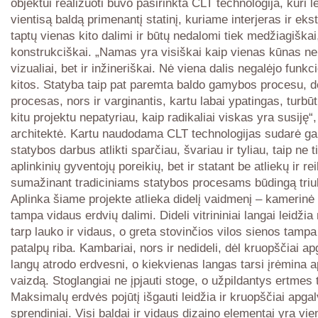
objektui realizuoti buvo pasirinkta CLT technologija, kuri l
vientisą baldą primenantį statinį, kuriame interjeras ir eks
taptų vienas kito dalimi ir būtų nedalomi tiek medžiagiškai,
konstrukciškai. „Namas yra visiškai kaip vienas kūnas ne 
vizualiai, bet ir inžineriškai. Nė viena dalis negalėjo funkc
kitos. Statyba taip pat paremta baldo gamybos procesu, dė
procesas, nors ir varginantis, kartu labai ypatingas, turbūt
kitu projektu nepatyriau, kaip radikaliai viskas yra susiję“
architektė. Kartu naudodama CLT technologijas sudarė g
statybos darbus atlikti sparčiau, švariau ir tyliau, taip ne t
aplinkinių gyventojų poreikių, bet ir statant be atliekų ir r
sumažinant tradiciniams statybos procesams būdingą tri
Aplinka šiame projekte atlieka didelį vaidmenį – kamerin
tampa vidaus erdvių dalimi. Dideli vitrininiai langai leidžia 
tarp lauko ir vidaus, o greta stovinčios vilos sienos tampa
patalpų riba. Kambariai, nors ir nedideli, dėl kruopščiai ap
langų atrodo erdvesni, o kiekvienas langas tarsi įrėmina a
vaizdą. Stoglangiai ne įpjauti stoge, o užpildantys ertmes 
Maksimalų erdvės pojūtį išgauti leidžia ir kruopščiai apgalv
sprendiniai. Visi baldai ir vidaus dizaino elementai yra vie