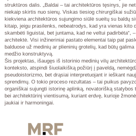
struktūros dalis. „Baldai – tai architektūros tęsinys, jie ne
niekaip skirtis nuo sienų. Viskas tiesiog chirurgiškai suži
kiekviena architektūros sujungimo siūlė sueitų su baldų si
kitaip, jeigu prasilenks, nebeatrodys, kad yra vienas kito d
skambėti liguistai, bet juntama, kad ne veltui padirbėta“, 
architektė. Visi inžineriniai pastato elementai taip pat pasl
balduose už medinių ar plieninių grotelių, kad būtų galima 
medžio konstruktyvą.
Šis projektas, išaugęs iš istorinio medinių vilų architektūr
konteksto, atspindi šiuolaikišką požiūrį į paveldą, nemėgd
pseudoistorizmo, bet drąsiai interpretuojant ir ieškant nauj
sprendimų. O tokio proceso rezultatas – tai puikus pavyz
organiškai sujungti istorinę aplinką, novatorišką statybos 
bei architektūrinį vientisumą, kuriant erdvę, kurioje žmonė
jaukiai ir harmoningai.