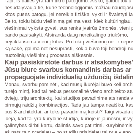
Tapi, iš dalies yra tam tikro patogumo. Aišku, galbūt tokiu
nesudalyvauja tie, kurie technologijomis mažiau naudojasi
kitos pusės patogu, jei nereikia fiziškai vykti ir švaistyti la
Be to, tokiu būdu viešinimą galima vesti kiek kultūringiau.
viešinimai vyksta gyvai, susirenka įvairūs žmonės, vieni p
bando pasisakyti. Atsiranda daug nereikalingo triukšmo,
neįsiklausoma vieni į kitus. Po tokių viešinimų net ir nepr
ką sakė, galima net nesuprasti, kokia buvo toji bendroji 
nuotolinių viešinimų procesas aiškesnis.
Kaip pasiskirstote darbus ir atsakomybes
Jūsų biure svarbus komandinis darbas ar
propaguojate individualių užduočių išdal
Manau, svarbu paminėti, kad mūsų įkūrėjai buvo keli archi
turėjo mintį, kad tai nebus personalinė vieno architekto stu
dviejų, trijų architektų, kai studijos pavadinime atsiranda 
pirmųjų raidžių kombinacijos. Tada jau tampa neaišku, kas 
bus 8 architektai, ar teks pavadinimą keisti? Taigi visada
idėja, kad tai yra kūrybinė studija, kurioje ir jaunesni, ir vy
galimybes dirbti kartu, dalintis savo patirtimi, kūrybinėmis
aš pats taip pradėjau – po studijų prisidėjau tai prie vieno, 