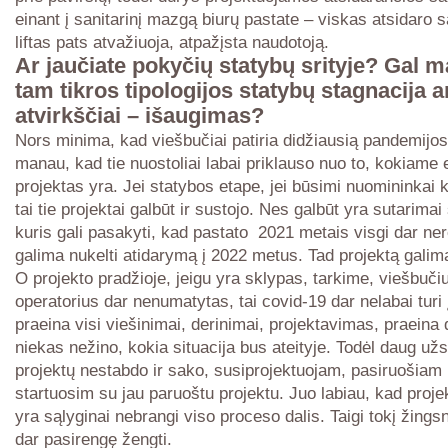
einant į sanitarinį mazgą biurų pastate – viskas atsidaro 
liftas pats atvažiuoja, atpažįsta naudotoją.
Ar jaučiate pokyčių statybų srityje? Gal 
tam tikros tipologijos statybų stagnacija a
atvirkščiai – išaugimas?
Nors minima, kad viešbučiai patiria didžiausią pandemijos
manau, kad tie nuostoliai labai priklauso nuo to, kokiame 
projektas yra. Jei statybos etape, jei būsimi nuomininkai 
tai tie projektai galbūt ir sustojo. Nes galbūt yra sutarimai 
kuris gali pasakyti, kad pastato 2021 metais visgi dar ner
galima nukelti atidarymą į 2022 metus. Tad projektą galima
O projekto pradžioje, jeigu yra sklypas, tarkime, viešbučiui
operatorius dar nenumatytas, tai covid-19 dar nelabai turi 
praeina visi viešinimai, derinimai, projektavimas, praeina 
niekas nežino, kokia situacija bus ateityje. Todėl daug u
projektų nestabdo ir sako, susiprojektuojam, pasiruošiam i
startuosim su jau paruoštu projektu. Juo labiau, kad proj
yra sąlyginai nebrangi viso proceso dalis. Taigi tokį žingsn
dar pasirengę žengti.