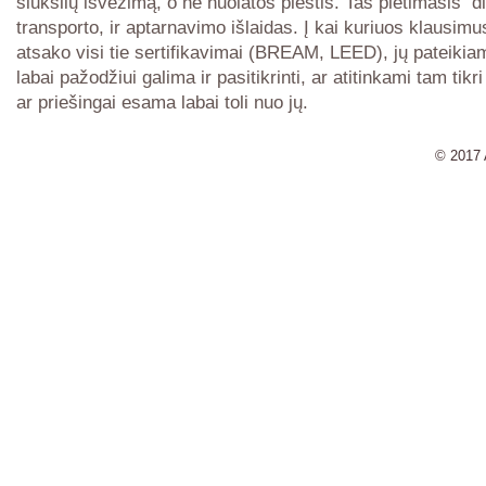
šiukšlių išvežimą, o ne nuolatos plėstis. Tas plėtimasis di
transporto, ir aptarnavimo išlaidas. Į kai kuriuos klausimu
atsako visi tie sertifikavimai (BREAM, LEED), jų pateiki
labai pažodžiui galima ir pasitikrinti, ar atitinkami tam tikr
ar priešingai esama labai toli nuo jų.
© 2017 