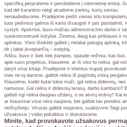
specifiką perpratome ir persikėlėme į internetinę erdvę. G
kad dėl karantino netgi atradome įrankių, kurių seniau
nenaudodavome. Pradėjome piešti vienas kito kompiuteri
tuos piešinius galima iš karto išsaugoti ir jais pasidalinti, t
vystyti. Apskritai, buvo mažiau administracinio darbo ir ta
susikoncentruoti kūrybai. Žinoma, daug kas priklauso ir n
aplinkos. Vieni išsikėlė galbūt į nelabai patogią aplinką, kit
tik į labai įkvepiančią – sodybą.
Aišku, buvo ir šiek tiek įtampos, spaudė nežinia, kas bus
apie savo projektus, klausėme, ar iš viso to reikia, gal vis
daryti visai kitaip. Pradėjome ir klientus truputį provokuoti
mes ne tą darome, galbūt reikia iš pagrindų viską pergalvo
Klausėme, kodėl butai tokie maži, gal reikia didesnių, nes 
namuose. Gal reikia ir didesnių terasų, darbo kambario? 
galbūt irgi reikia daugiau uždarų, o ne atvirų erdvių? Kai k
ar klausimai visai nėra naujiena, bet galbūt tas poreikis a
neišryškėjo. Virusas galbūt inspiravo, suaktyvino.Taigi j
užsakovus į video pokalbius ir diskutavome.
Minite, kad provokavote užsakovus permą