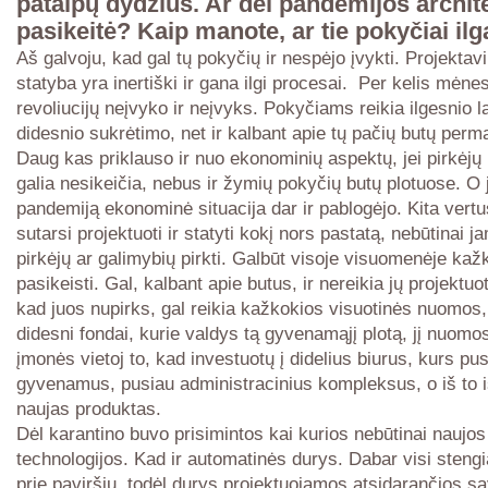
patalpų dydžius. Ar dėl pandemijos archit
pasikeitė? Kaip manote, ar tie pokyčiai ilg
Aš galvoju, kad gal tų pokyčių ir nespėjo įvykti. Projektav
statyba yra inertiški ir gana ilgi procesai. Per kelis mėnes
revoliucijų neįvyko ir neįvyks. Pokyčiams reikia ilgesnio l
didesnio sukrėtimo, net ir kalbant apie tų pačių butų per
Daug kas priklauso ir nuo ekonominių aspektų, jei pirkėjų
galia nesikeičia, nebus ir žymių pokyčių butų plotuose. O 
pandemiją ekonominė situacija dar ir pablogėjo. Kita vertus,
sutarsi projektuoti ir statyti kokį nors pastatą, nebūtinai j
pirkėjų ar galimybių pirkti. Galbūt visoje visuomenėje kažk
pasikeisti. Gal, kalbant apie butus, ir nereikia jų projektuo
kad juos nupirks, gal reikia kažkokios visuotinės nuomos, 
didesni fondai, kurie valdys tą gyvenamąjį plotą, jį nuomo
įmonės vietoj to, kad investuotų į didelius biurus, kurs pu
gyvenamus, pusiau administracinius kompleksus, o iš to 
naujas produktas.
Dėl karantino buvo prisimintos kai kurios nebūtinai naujos
technologijos. Kad ir automatinės durys. Dabar visi stengia
prie paviršių, todėl durys projektuojamos atsidarančios s