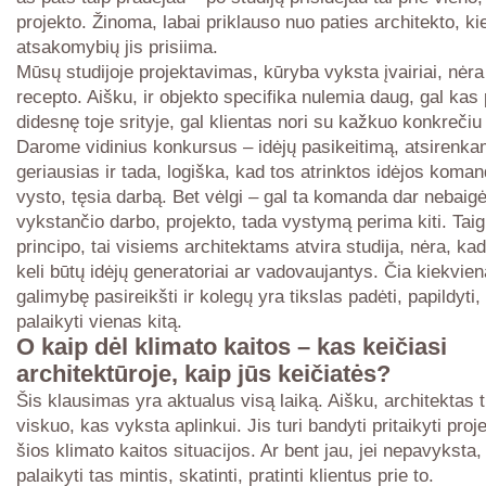
projekto. Žinoma, labai priklauso nuo paties architekto, ki
atsakomybių jis prisiima.
Mūsų studijoje projektavimas, kūryba vyksta įvairiai, nėra
recepto. Aišku, ir objekto specifika nulemia daug, gal kas pa
didesnę toje srityje, gal klientas nori su kažkuo konkrečiu 
Darome vidinius konkursus – idėjų pasikeitimą, atsirenk
geriausias ir tada, logiška, kad tos atrinktos idėjos komand
vysto, tęsia darbą. Bet vėlgi – gal ta komanda dar nebaigė
vykstančio darbo, projekto, tada vystymą perima kiti. Taigi
principo, tai visiems architektams atvira studija, nėra, ka
keli būtų idėjų generatoriai ar vadovaujantys. Čia kiekvien
galimybę pasireikšti ir kolegų yra tikslas padėti, papildyti, 
palaikyti vienas kitą.
O kaip dėl klimato kaitos – kas keičiasi
architektūroje, kaip jūs keičiatės?
Šis klausimas yra aktualus visą laiką. Aišku, architektas 
viskuo, kas vyksta aplinkui. Jis turi bandyti pritaikyti proj
šios klimato kaitos situacijos. Ar bent jau, jei nepavyksta,
palaikyti tas mintis, skatinti, pratinti klientus prie to.