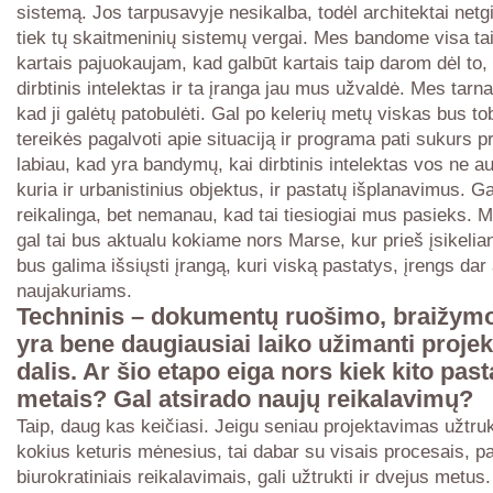
sistemą. Jos tarpusavyje nesikalba, todėl architektai netgi
tiek tų skaitmeninių sistemų vergai. Mes bandome visa tai į
kartais pajuokaujam, kad galbūt kartais taip darom dėl to,
dirbtinis intelektas ir ta įranga jau mus užvaldė. Mes tarna
kad ji galėtų patobulėti. Gal po kelerių metų viskas bus to
tereikės pagalvoti apie situaciją ir programa pati sukurs p
labiau, kad yra bandymų, kai dirbtinis intelektas vos ne a
kuria ir urbanistinius objektus, ir pastatų išplanavimus. Gal
reikalinga, bet nemanau, kad tai tiesiogiai mus pasieks. 
gal tai bus aktualu kokiame nors Marse, kur prieš įsikel
bus galima išsiųsti įrangą, kuri viską pastatys, įrengs dar 
naujakuriams.
Techninis – dokumentų ruošimo, braižym
yra bene daugiausiai laiko užimanti proje
dalis. Ar šio etapo eiga nors kiek kito past
metais? Gal atsirado naujų reikalavimų?
Taip, daug kas keičiasi. Jeigu seniau projektavimas užtr
kokius keturis mėnesius, tai dabar su visais procesais, p
biurokratiniais reikalavimais, gali užtrukti ir dvejus metus.