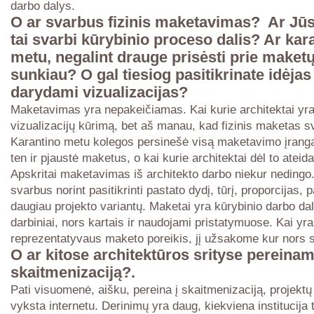
darbo dalys.
O ar svarbus fizinis maketavimas? Ar Jūs
tai svarbi kūrybinio proceso dalis? Ar kar
metu, negalint drauge prisėsti prie maket
sunkiau? O gal tiesiog pasitikrinate idėjas
darydami vizualizacijas?
Maketavimas yra nepakeičiamas. Kai kurie architektai yra
vizualizacijų kūrimą, bet aš manau, kad fizinis maketas s
Karantino metu kolegos persinešė visą maketavimo įrang
ten ir pjaustė maketus, o kai kurie architektai dėl to ateida
Apskritai maketavimas iš architekto darbo niekur nedingo.
svarbus norint pasitikrinti pastato dydį, tūrį, proporcijas, 
daugiau projekto variantų. Maketai yra kūrybinio darbo dali
darbiniai, nors kartais ir naudojami pristatymuose. Kai yra
reprezentatyvaus maketo poreikis, jį užsakome kur nors sp
O ar kitose architektūros srityse pereinam
skaitmenizaciją?.
Pati visuomenė, aišku, pereina į skaitmenizaciją, projektų
vyksta internetu. Derinimų yra daug, kiekviena institucija 