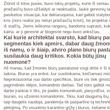
Žiūrint iš kitos pusės, buvo tokių projektų, kurie iš seniau 
priežasčių buvo užšaldyti ar neaktualūs, laukė geresnių la
pasikeitus situacijai, kai deklaruojama, kad galbūt statyb
kris (nors realiai jos neturi priežasčių kristi), tie projektai
iš stalčių. Jiems ieškoma rangovų, bandoma suprasti, kok
kaina, ar ji geresnė ar blogesnė negu buvo anksčiau.
Kai kurie architektai svarsto, kad biurų pa
segmentas kiek apmirs, dabar daug žmoni
iš namų, o ir šiaip, atviro plano biurų past
susilaukia daug kritikos. Kokia būtų jūsų
nuomonė?
Aš manau, kad žmonės biurų pastatuose visgi dirbs ir ši si
laikina. Biuras yra erdvė, kur susitinkama, keičiamasi min
Nepriklausomai nuo darbo specifikos, biure vis tiek gimst
pagrindinės idėjos, komandinis darbas. Tad nors galbūt nu
darbo įrankiai ir liks, jie padės komunikuoti, pavyzdžiui, su
biurais, su užsienio komandomis. Tikiu, kad daugumą šių į
taip daugelis naudoja, pandemija tik paspartino tą techni
plėtojimą. Po visuotinio karantino grįžę į biurus, keliame 