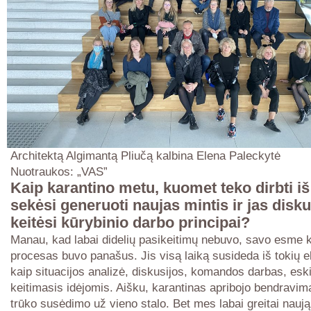
Architektą Algimantą Pliučą kalbina Elena Paleckytė
Nuotraukos: „VAS”
Kaip karantino metu, kuomet teko dirbti i
sekėsi generuoti naujas mintis ir jas disku
keitėsi kūrybinio darbo principai?
Manau, kad labai didelių pasikeitimų nebuvo, savo esme k
procesas buvo panašus. Jis visą laiką susideda iš tokių 
kaip situacijos analizė, diskusijos, komandos darbas, es
keitimasis idėjomis. Aišku, karantinas apribojo bendravimą
trūko susėdimo už vieno stalo. Bet mes labai greitai nauj