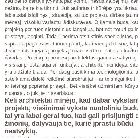
kad dėl to kartais įvyksta paklydimų, nesusikalbėjimų, kart
nežino, ką reikia tikrinti. Juk autorius ir kūrėjas yra tikriau
labiausiai įsigilinęs į situaciją, su tuo projektu dirbęs jau 
mėnesį, visokių variantų išdiskutavęs. O kartais būna, kad
projektą per tuos sisteminius langelius, bet net neturi gali
pristatyti, apginti. Tada jį perima atsitiktinis specialistas, 
supranta pagal savo turimą patirtį, kuri vienų didesnė, ki
Jis ir pristatinėja tą projektą toliau, vertina, pateikia kažk
išvadas. Po visų tų procesų architektas gauna atsakymą, 
visiškai prieštarauja ar funkcijai, architektūrinei idėjai, situ
yra didžiulė klaida. Per daug pasitikima technologijomis, 
suteikiama didelė reikšmė biurokratijai – ar teisingai įkelt
ar teisingi popieriai prisegti. Bet visiškai užmirštami kūryb
niuansai, o juk jie ir svarbiausi.
Keli architektai minėjo, kad dabar vykstan
projektų viešinimai vyksta nuotoliniu būdu
tai yra labai gerai tuo, kad gali prisijungti
žmonių, dalyvauja tie, kurie įprastu būdu
neatvyktų.