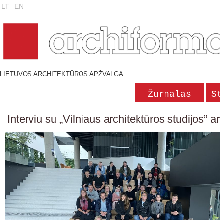
LT
EN
LIETUVOS ARCHITEKTŪROS APŽVALGA
Žurnalas
S
Interviu su „Vilniaus architektūros studijos” ar