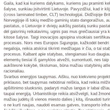
Gaila, kad kai kuriems dalykams, kuriems jau praminti kel
šalyse, sunkiau įsitvirtinti Lietuvoje. Pavyzdžiui, kad ir kl
(cross laminated timber, CLT) technologijai. Didžiojoje Brit
Norvegijoje iš tokių medžio gaminių stato dangoraižius, a
pastatus, o Lietuvoje ir dviejų aukštų pastatą sunku pastat
dėl gaisrinių reikalavimų, ugnis pas mus greičiausiai yra 
kitose šalyse. Taigi inovacijos apsipina visokiais sertifik
procesais. Nors mes Europos Sąjungoje, kažkodėl bendri s
negalioja, reikia atskirai tikrinti medžiagas ir čia, o tai sta
procesus. Kalbant apie statybas, stengiamasi kuo daugia
elementų tiesiai iš gamyklos atvežti, sumontuoti, nes tai
aukštesnė kokybė, tikslumas, būna mažiau statybinių atli
racionaliau.
Svarbus energijos taupymas. Aišku, nuo kiekvieno projekt
priklauso, bet taupymas nebūtinai reiškia, kad reikia milži
apšiltinimo sluoksnio, padaryti mažus langus ir labai džiau
taupai energiją. Urbanistikoje reikia atsižvelgti, kad žmon
mažiau judėtų iš vienos miesto dalies į kitą, išnaudoti tur
o ne kurti naujas, naudoti esamas gatves, transporto infra