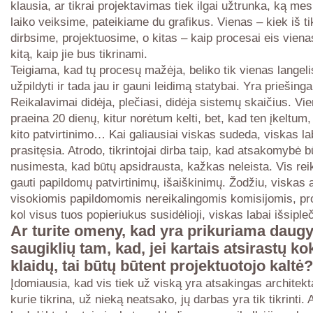
klausia, ar tikrai projektavimas tiek ilgai užtrunka, ką mes
laiko veiksime, pateikiame du grafikus. Vienas – kiek iš ti
dirbsime, projektuosime, o kitas – kaip procesai eis vien
kitą, kaip jie bus tikrinami.
Teigiama, kad tų procesų mažėja, beliko tik vienas langelis
užpildyti ir tada jau ir gauni leidimą statybai. Yra priešinga
Reikalavimai didėja, plečiasi, didėja sistemų skaičius. Vien
praeina 20 dienų, kitur norėtum kelti, bet, kad ten įkeltum,
kito patvirtinimo… Kai galiausiai viskas sudeda, viskas lab
prasitęsia. Atrodo, tikrintojai dirba taip, kad atsakomybė b
nusimesta, kad būtų apsidrausta, kažkas neleista. Vis rei
gauti papildomų patvirtinimų, išaiškinimų. Žodžiu, viskas 
visokiomis papildomomis nereikalingomis komisijomis, prot
kol visus tuos popieriukus susidėlioji, viskas labai išsipleč
Ar turite omeny, kad yra prikuriama daug
saugiklių tam, kad, jei kartais atsirastų ko
klaidų, tai būtų būtent projektuotojo kaltė?
Įdomiausia, kad vis tiek už viską yra atsakingas architekt
kurie tikrina, už nieką neatsako, jų darbas yra tik tikrinti