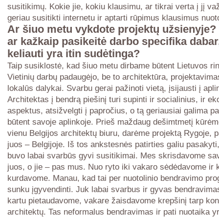
susitikimų. Kokie jie, kokiu klausimu, ar tikrai verta į jį va
geriau susitikti internetu ir aptarti rūpimus klausimus nuot
Ar šiuo metu vykdote projektų užsienyje? J
ar kažkaip pasikeitė darbo specifika dabar,
keliauti yra itin sudėtinga?
Taip susiklostė, kad šiuo metu dirbame būtent Lietuvos rin
Vietinių darbų padaugėjo, be to architektūra, projektavima
lokalūs dalykai. Svarbu gerai pažinoti vietą, įsijausti į apli
Architektas į bendrą piešinį turi supinti ir socialinius, ir 
aspektus, atsižvelgti į papročius, o tą geriausiai galima pa
būtent savoje aplinkoje. Prieš maždaug dešimtmetį kūrė
vienu Belgijos architektų biuru, darėme projektą Rygoje, p
juos – Belgijoje. Iš tos ankstesnės patirties galiu pasakyti
buvo labai svarbūs gyvi susitikimai. Mes skrisdavome sav
juos, o jie – pas mus. Nuo ryto iki vakaro sėdėdavome ir 
kurdavome. Manau, kad tai per nuotolinio bendravimo pr
sunku įgyvendinti. Juk labai svarbus ir gyvas bendravimas
kartu pietaudavome, vakare žaisdavome krepšinį tarp kons
architektų. Tas neformalus bendravimas ir pati nuotaika y