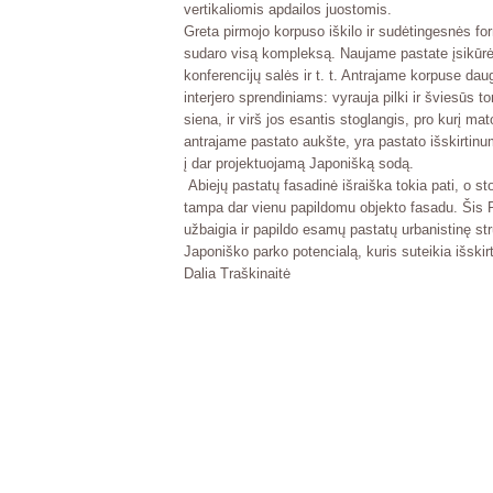
vertikaliomis apdailos juostomis.
Greta pirmojo korpuso iškilo ir sudėtingesnės f
sudaro visą kompleksą. Naujame pastate įsikūrė 
konferencijų salės ir t. t. Antrajame korpuse dau
interjero sprendiniams: vyrauja pilki ir šviesūs t
siena, ir virš jos esantis stoglangis, pro kurį ma
antrajame pastato aukšte, yra pastato išskirtin
į dar projektuojamą Japonišką sodą.
Abiejų pastatų fasadinė išraiška tokia pati, o sto
tampa dar vienu papildomu objekto fasadu. Šis
užbaigia ir papildo esamų pastatų urbanistinę s
Japoniško parko potencialą, kuris suteikia išski
Dalia Traškinaitė