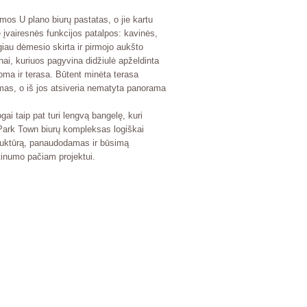
ormos
U
plano biurų pastatas, o jie kartu
įvairesnės funkcijos patalpos: kavinės,
giau dėmesio skirta ir pirmojo aukšto
onai, kuriuos pagyvina didžiulė apželdinta
toma ir terasa. Būtent minėta terasa
umas, o iš jos atsiveria nematyta panorama
gai taip pat turi lengvą bangelę, kuri
Park Town
biurų kompleksas logiškai
truktūrą, panaudodamas ir būsimą
rtinumo pačiam projektui.