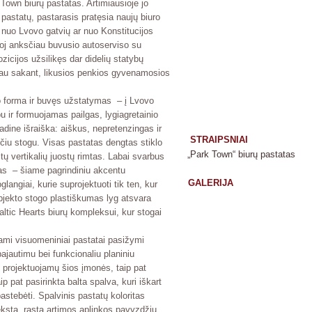
 Town
biurų pastatas. Artimiausioje jo
 pastatų, pastarasis pratęsia naujų biuro
ek nuo Lvovo gatvių ar nuo Konstitucijos
oj anksčiau buvusio autoserviso su
zicijos užsilikęs dar didelių statybų
iau sakant, likusios penkios gyvenamosios
ypo forma ir buvęs užstatymas – į Lvovo
 ir formuojamas pailgas, lygiagretainio
sadine išraiška: aiškus, nepretenzingas ir
STRAIPSNIAI
čiu stogu. Visas pastatas dengtas stiklo
„Park Town“ biurų pastatas
tų vertikalių juostų rimtas. Labai svarbus
as – šiame pagrindiniu akcentu
GALERIJA
angiai, kurie suprojektuoti tik ten, kur
objekto stogo plastiškumas lyg atsvara
altic Hearts
biurų kompleksui, kur stogai
jami visuomeniniai pastatai pasižymi
pajautimu bei funkcionaliu planiniu
 projektuojamų šios įmonės, taip pat
pat pasirinkta balta spalva, kuri iškart
pastebėti. Spalvinis pastatų koloritas
ntekstą, rasta artimos aplinkos pavyzdžių