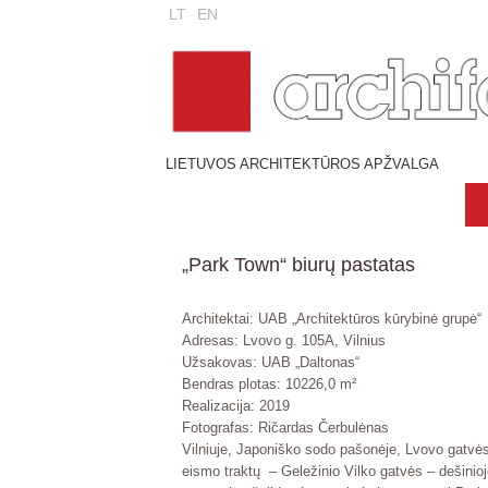
LT
EN
LIETUVOS ARCHITEKTŪROS APŽVALGA
„Park Town“ biurų pastatas
Architektai: UAB „Architektūros kūrybinė grupė“
Adresas: Lvovo g. 105A, Vilnius
Užsakovas: UAB „Daltonas“
Bendras plotas: 10226,0 m²
Realizacija: 2019
Fotografas: Ričardas Čerbulėnas
Vilniuje, Japoniško sodo pašonėje, Lvovo gatvės
eismo traktų – Geležinio Vilko gatvės – dešinioj