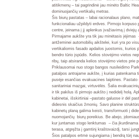
atitikmenų – tai pagrindinė jau minėto
Baltic Hea
dominuojančių vertikalių metras.
Šis biurų pastatas – labai racionalaus plano, mat
funkcionaliau užpildyti erdves. Pirmojo korpuso 
centre, įeinama į jį aplenkus įvažiavimą į dviej
Pirmajame aukšte yra tik jau minėtasis įėjimas –
antžeminei automobilių aikštelei, kuri yra po v
vertikaliomis fasado apdailos juostomis, kurios 
bendro tūrio įspūdis. Kelios stovėjimo vietos nep
ribų, taip atsiranda kelios stovėjimo vietos prie p
Priklausomai nuo stogo bangos nusileidimo
Park
patalpos antrajame aukšte, į kurias patenkama tik
pusėje esančias evakuacines laiptines. Pastato 
sanitariniai mazgai, virtuvėlės. Šalia evakuacinių l
ir tik pakilus iš pirmojo aukšto į nedidelį holą. Ap
kabinetai, išskirtiniai –pastato galuose ir dėl pas
didesnis skaičius žmonių. Savo planine struktūr
kabinetų planą galima keisti, transformuoti į did
nuomojančių biurų poreikius. Be abejo, įdomiau
kur juntamas stogo lenktumas – čia įkurdinama atvi
terasa, atgręžta į gamtinį kraštovaizdį, tarsi jun
Šios patalpos ertmė sujungiama į bendrą tūrį na