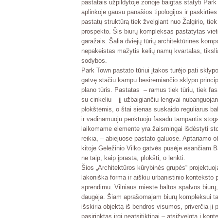
pastatais užpildytoje zonoje baigtas statyti
Park
aplinkoje gausu panašios tipologijos ir paskirties
pastatų struktūrą tiek žvelgiant nuo Žalgirio, ti
prospekto. Šis biurų kompleksas pastatytas viet
garažais. Šalia dviejų tūrių architektūrinės kompo
nepakeistas mažytis kelių namų kvartalas, tiksl
sodybos.
Park Town
pastato tūriui įtakos turėjo pati skl
gatvę stačiu kampu besiremiančio sklypo principu
plano tūris. Pastatas – ramus tiek tūriu, tiek fa
su
cinkeliu
– jį užbaigiančiu lengvai nubanguojan
plokštėmis, o štai sienas suskaido reguliarus bal
ir vadinamuoju penktuoju fasadu tampantis stog
laikomame elemente yra žaismingai išdėstyti stogl
reikia, – abiejuose pastato galuose. Aptariamo 
kitoje Geležinio Vilko gatvės pusėje esančiam
B
ne taip, kaip įprasta, plokšti, o lenkti.
Šios „Architektūros kūrybinės grupės“ projektuo
lakoniška forma ir aiškiu urbanistinio konteksto 
sprendimu. Vilniaus mieste baltos spalvos biurų,
daugėja. Šiam aprašomajam biurų kompleksui taip 
išskiria objektą iš bendros visumos, priverčia jį 
pasirinktas irgi neatsitiktinai – atsižvelgta į ko