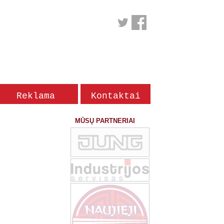
Reklama
Kontaktai
žurnale
MŪSŲ PARTNERIAI