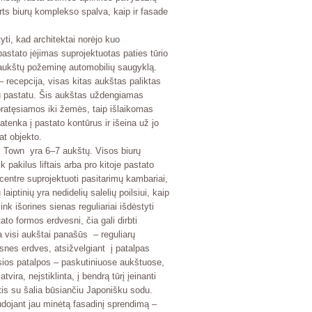
rts
biurų komplekso spalva, kaip ir fasade
yti, kad architektai norėjo kuo
pastato įėjimas suprojektuotas paties tūrio
ų aukštų požeminę automobilių saugyklą.
 recepcija, visas kitas aukštas paliktas
isu pastatu. Šis aukštas uždengiamas
pratęsiamos iki žemės, taip išlaikomas
atenka į pastato kontūrus ir išeina už jo
at objekto.
 Town
yra 6–7 aukštų. Visos biurų
 pakilus liftais arba pro kitoje pastato
centre suprojektuoti pasitarimų kambariai,
aiptinių yra nedidelių salelių poilsiui, kaip
link išorines sienas reguliariai išdėstyti
tato formos erdvesni, čia gali dirbti
a visi aukštai panašūs – reguliarų
esnes erdves, atsižvelgiant į patalpas
sios patalpos – paskutiniuose aukštuose,
ra, neįstiklinta, į bendrą tūrį įeinanti
gtis su šalia būsiančiu Japonišku sodu.
udojant jau minėtą fasadinį sprendimą –