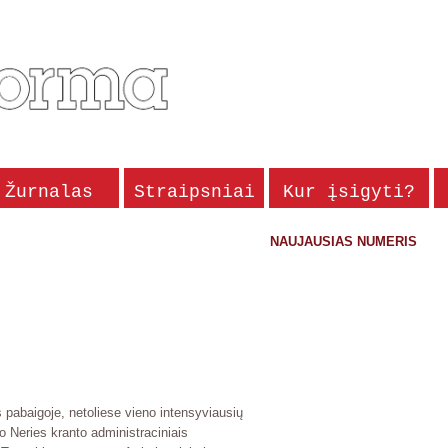
Žurnalas
Straipsniai
Kur įsigyti?
NAUJAUSIAS NUMERIS
 pabaigoje, netoliese vieno intensyviausių
o Neries kranto administraciniais