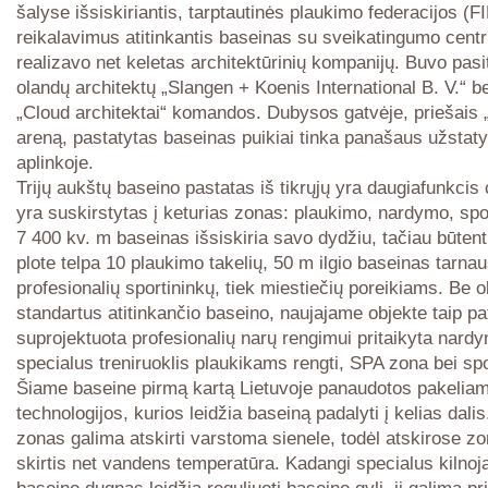
šalyse išsiskiriantis, tarptautinės plaukimo federacijos (F
reikalavimus atitinkantis baseinas su sveikatingumo centr
realizavo net keletas architektūrinių kompanijų. Buvo pasi
olandų architektų „Slangen + Koenis International B. V.“ be
„Cloud architektai“ komandos. Dubysos gatvėje, priešais 
areną, pastatytas baseinas puikiai tinka panašaus užstat
aplinkoje.
Trijų aukštų baseino pastatas iš tikrųjų yra daugiafunkcis 
yra suskirstytas į keturias zonas: plaukimo, nardymo, spo
7 400 kv. m baseinas išsiskiria savo dydžiu, tačiau būten
plote telpa 10 plaukimo takelių, 50 m ilgio baseinas tarnau
profesionalių sportininkų, tiek miestiečių poreikiams. Be o
standartus atitinkančio baseino, naujajame objekte taip pa
suprojektuota profesionalių narų rengimui pritaikyta nard
specialus treniruoklis plaukikams rengti, SPA zona bei spo
Šiame baseine pirmą kartą Lietuvoje panaudotos pakelia
technologijos, kurios leidžia baseiną padalyti į kelias dali
zonas galima atskirti varstoma sienele, todėl atskirose zo
skirtis net vandens temperatūra. Kadangi specialus kilno
baseino dugnas leidžia reguliuoti baseino gylį, jį galima pri