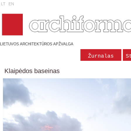
LT
EN
LIETUVOS ARCHITEKTŪROS APŽVALGA
Žurnalas
S
Klaipėdos baseinas