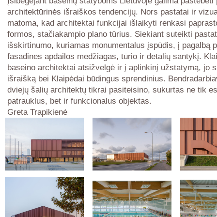
Įsibėgėjant baseinų statyboms Lietuvoje galima pastebėti
architektūrinės išraiškos tendencijų. Nors pastatai ir vizual
matoma, kad architektai funkcijai išlaikyti renkasi paprast
formos, stačiakampio plano tūrius. Siekiant suteikti pastat
išskirtinumo, kuriamas monumentalus įspūdis, į pagalbą pa
fasadines apdailos medžiagas, tūrio ir detalių santykį. Kl
baseino architektai atsižvelgė ir į aplinkinį užstatymą, jo 
išraišką bei Klaipėdai būdingus sprendinius. Bendradarbi
dviejų šalių architektų tikrai pasiteisino, sukurtas ne tik es
patrauklus, bet ir funkcionalus objektas.
Greta Trapikienė