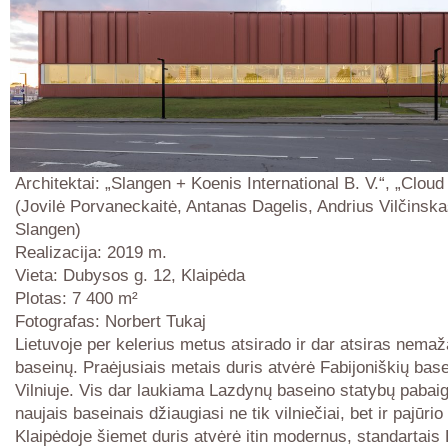
Architektai: „Slangen + Koenis International B. V.“, „Cloud 
(Jovilė Porvaneckaitė, Antanas Dagelis, Andrius Vilčinska
Slangen)
Realizacija: 2019 m.
Vieta: Dubysos g. 12, Klaipėda
Plotas: 7 400 m²
Fotografas: Norbert Tukaj
Lietuvoje per kelerius metus atsirado ir dar atsiras nemaž
baseinų. Praėjusiais metais duris atvėrė Fabijoniškių bas
Vilniuje. Vis dar laukiama Lazdynų baseino statybų pabai
naujais baseinais džiaugiasi ne tik vilniečiai, bet ir pajūrio
Klaipėdoje šiemet duris atvėrė itin modernus, standartais 