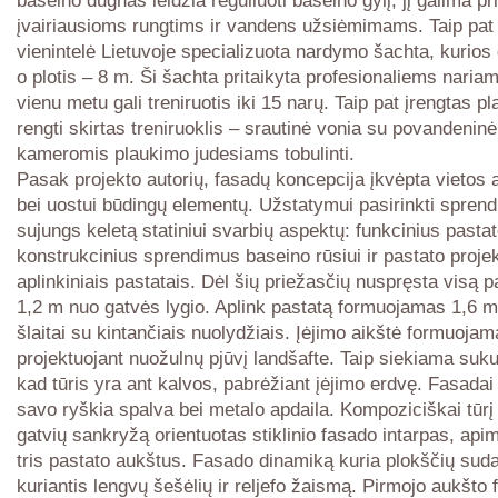
įvairiausioms rungtims ir vandens užsiėmimams. Taip pat į
vienintelė Lietuvoje specializuota nardymo šachta, kurios 
o plotis – 8 m. Ši šachta pritaikyta profesionaliems nariam
vienu metu gali treniruotis iki 15 narų. Taip pat įrengtas 
rengti skirtas treniruoklis – srautinė vonia su povandenin
kameromis plaukimo judesiams tobulinti.
Pasak projekto autorių, fasadų koncepcija įkvėpta vietos 
bei uostui būdingų elementų. Užstatymui pasirinkti sprend
sujungs keletą statiniui svarbių aspektų: funkcinius pastat
konstrukcinius sprendimus baseino rūsiui ir pastato projek
aplinkiniais pastatais. Dėl šių priežasčių nuspręsta visą pas
1,2 m nuo gatvės lygio. Aplink pastatą formuojamas 1,6 
šlaitai su kintančiais nuolydžiais. Įėjimo aikštė formuojam
projektuojant nuožulnų pjūvį landšafte. Taip siekiama sukur
kad tūris yra ant kalvos, pabrėžiant įėjimo erdvę. Fasadai 
savo ryškia spalva bei metalo apdaila. Kompoziciškai tūrį 
gatvių sankryžą orientuotas stiklinio fasado intarpas, api
tris pastato aukštus. Fasado dinamiką kuria plokščių suda
kuriantis lengvų šešėlių ir reljefo žaismą. Pirmojo aukšto