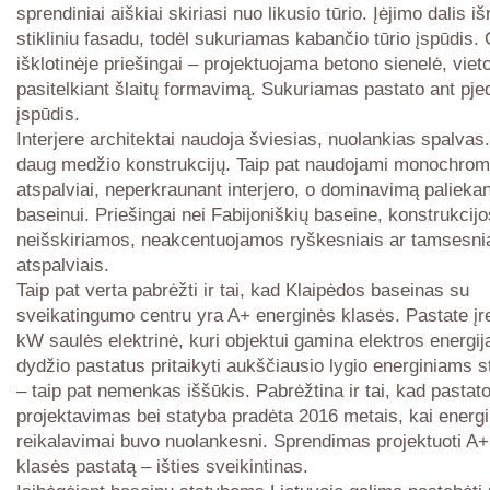
sprendiniai aiškiai skiriasi nuo likusio tūrio. Įėjimo dalis i
stikliniu fasadu, todėl sukuriamas kabančio tūrio įspūdis.
išklotinėje priešingai – projektuojama betono sienelė, viet
pasitelkiant šlaitų formavimą. Sukuriamas pastato ant pje
įspūdis.
Interjere architektai naudoja šviesias, nuolankias spalva
daug medžio konstrukcijų. Taip pat naudojami monochromi
atspalviai, neperkraunant interjero, o dominavimą paliekant
baseinui. Priešingai nei Fabijoniškių baseine, konstrukcijo
neišskiriamos, neakcentuojamos ryškesniais ar tamsesni
atspalviais.
Taip pat verta pabrėžti ir tai, kad Klaipėdos baseinas su
sveikatingumo centru yra A+ energinės klasės. Pastate įr
kW saulės elektrinė, kuri objektui gamina elektros energij
dydžio pastatus pritaikyti aukščiausio lygio energiniams 
– taip pat nemenkas iššūkis. Pabrėžtina ir tai, kad pastat
projektavimas bei statyba pradėta 2016 metais, kai energi
reikalavimai buvo nuolankesni. Sprendimas projektuoti A+
klasės pastatą – išties sveikintinas.