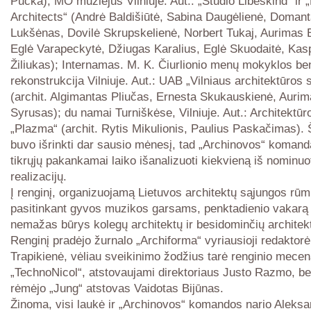
Pučka); MO muziejus Vilniuje. Aut.: „Studio Libeskind“ ir 
Architects“ (Andrė Baldišiūtė, Sabina Daugėlienė, Doman
Lukšėnas, Dovilė Skrupskelienė, Norbert Tukaj, Aurimas 
Eglė Varapeckytė, Džiugas Karalius, Eglė Skuodaitė, Kas
Žiliukas); Internamas. M. K. Čiurlionio menų mokyklos be
rekonstrukcija Vilniuje. Aut.: UAB „Vilniaus architektūros s
(archit. Algimantas Pliučas, Ernesta Skukauskienė, Auri
Syrusas); du namai Turniškėse, Vilniuje. Aut.: Architektūro
„Plazma“ (archit. Rytis Mikulionis, Paulius Paskačimas). Š
buvo išrinkti dar sausio mėnesį, tad „Archinovos“ komanda
tikrųjų pakankamai laiko išanalizuoti kiekvieną iš nominuo
realizacijų.
Į renginį, organizuojamą Lietuvos architektų sąjungos rū
pasitinkant gyvos muzikos garsams, penktadienio vakarą 
nemažas būrys kolegų architektų ir besidominčių architek
Renginį pradėjo žurnalo „Archiforma“ vyriausioji redaktor
Trapikienė, vėliau sveikinimo žodžius tarė renginio mecen
„TechnoNicol“, atstovaujami direktoriaus Justo Razmo, bei
rėmėjo „Jung“ atstovas Vaidotas Bijūnas.
Žinoma, visi laukė ir „Archinovos“ komandos nario Aleks