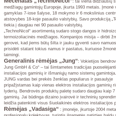
Mecenatas „TechnoNicol“
: tai viena didžiausių s
medžiagų gamintojų Europoje, įkurta 1993 metais. Įmonė 
gamyklas 7-iose šalyse, 18 mokymo ir 6 mokslinius centr
atstovybes 18-koje pasaulio valstybių. Savo produkciją „
tiekia į daugiau nei 90 pasaulio valstybių.
„TechnoNicol“ asortimentą sudaro stogo dangos ir hidroizo
termoizoliacinės medžiagos. Kompanijos misija – dirbti ž
gerovei, kad jiems būtų šilta ir jauku gyventi savo namuos
prisidėti statant tokius namus ir pastatus, kuriuose žmon
laimingi.
Generalinis rėmėjas „Jung“
: Vokietijos bendro
Jung GmbH & Co“ – tai šimtametes tradicijas puoselėjanti
instaliacijos gaminių ir išmaniųjų namo sistemų gamintoja
JUNG vardas bei prekės ženklas populiarus ir pasaulyje
pripažįstamas kaip vienas elektros instaliacijos gaminių r
lyderių. Bendrovės produktų paletę sudaro daugiau kaip 7 
gaminių. Jai būdinga dizaino įvairovė ir techninių sprend
leidžia patenkinti visus šiuolaikinės elektros instaliacijos 
Rėmėjas „Vadasiga“
: įmonėje, įkurtoje 2004 meta
profesionalų kolektyvas, turintis ilgametės patirties baldų 