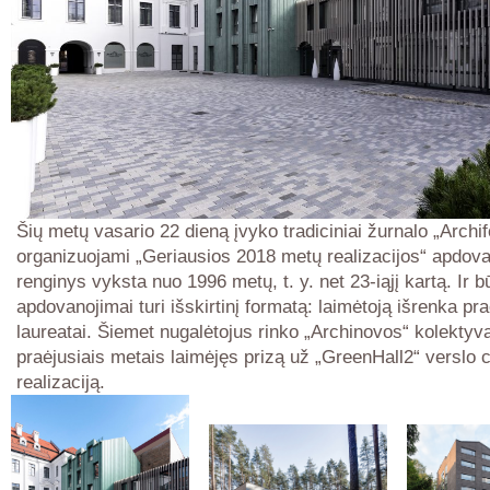
Šių metų vasario 22 dieną įvyko tradiciniai žurnalo „Archi
organizuojami „Geriausios 2018 metų realizacijos“ apdova
renginys vyksta nuo 1996 metų, t. y. net 23-iąjį kartą. Ir b
apdovanojimai turi išskirtinį formatą: laimėtoją išrenka pr
laureatai. Šiemet nugalėtojus rinko „Archinovos“ kolektyv
praėjusiais metais laimėjęs prizą už „GreenHall2“ verslo 
realizaciją.