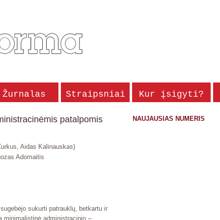
Žurnalas
Straipsniai
Kur įsigyti?
inistracinėmis patalpomis
NAUJAUSIAS NUMERIS
urkus, Aidas Kalinauskas)
ozas Adomaitis
ugebėjo sukurti patrauklų, betkartu ir
ana minimalistinė administracinio –