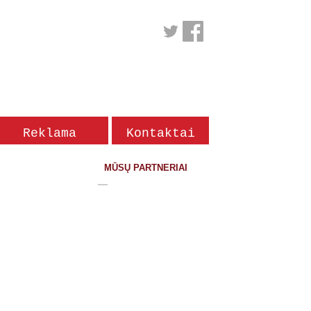
Reklama
Kontaktai
žurnale
MŪSŲ PARTNERIAI