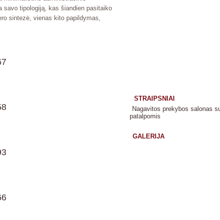
a savo tipologiją, kas šiandien pasitaiko
jero sintezė, vienas kito papildymas,
STRAIPSNIAI
Nagavitos prekybos salonas s
patalpomis
GALERIJA