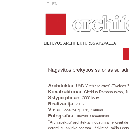
LT
EN
LIETUVOS ARCHITEKTŪROS APŽVALGA
Nagavitos prekybos salonas su adm
Architektai
:
UAB “Archispektras” (Evaldas Ž
Konstruktoriai
:
Giedrius Ramanauskas, Ju
Sklypo plotas
:
2000 kv.m.
Realizacija
:
2016
Vieta
:
Jonavos g. 138, Kaunas
Fotografas:
Juozas Kamenskas
“
Archispektro“ architektai industriniame kvartale s
derantį su aplinka pastatą. Išskirtinė, tačiau g