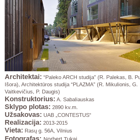
Architektai
:
“Paleko ARCH studija” (R. Palekas, B. P
Išora), Architektūros studija “PLAZMA” (R. Mikulionis, G.
Vaitkevičius, P. Daugis)
Konstruktorius
:
A. Sabaliauskas
Sklypo plotas
:
2890 kv.m.
Užsakovas
:
UAB „CONTESTUS“
Realizacija
:
2013-2015
Vieta
:
Rasų g. 56A, Vilnius
Fotografas:
Norbert Tukaj