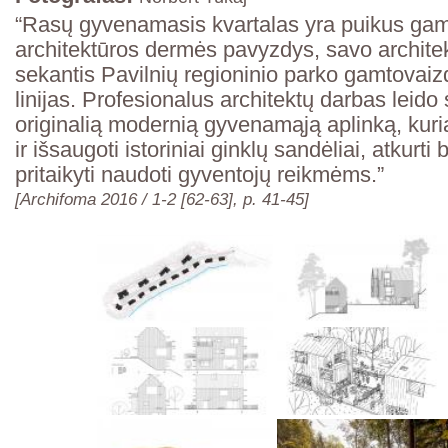
“Rasų gyvenamasis kvartalas yra puikus gam
architektūros dermės pavyzdys, savo archite
sekantis Pavilnių regioninio parko gamtovaiz
linijas. Profesionalus architektų darbas leido 
originalią modernią gyvenamąją aplinką, kuri
ir išsaugoti istoriniai ginklų sandėliai, atkurti 
pritaikyti naudoti gyventojų reikmėms.”
[Archifoma 2016 / 1-2 [62-63], p. 41-45]