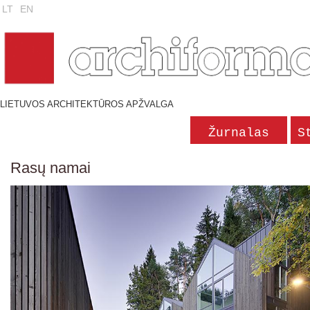
LT
EN
LIETUVOS ARCHITEKTŪROS APŽVALGA
Žurnalas
S
Rasų namai