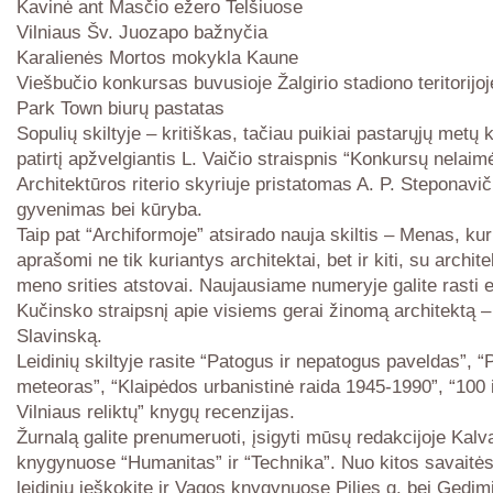
Kavinė ant Masčio ežero Telšiuose
Vilniaus Šv. Juozapo bažnyčia
Karalienės Mortos mokykla Kaune
Viešbučio konkursas buvusioje Žalgirio stadiono teritorijoj
Park Town biurų pastatas
Sopulių skiltyje – kritiškas, tačiau puikiai pastarųjų metų
patirtį apžvelgiantis L. Vaičio straispnis “Konkursų nelaim
Architektūros riterio skyriuje pristatomas A. P. Steponavi
gyvenimas bei kūryba.
Taip pat “Archiformoje” atsirado nauja skiltis – Menas, kur
aprašomi ne tik kuriantys architektai, bet ir kiti, su archit
meno srities atstovai. Naujausiame numeryje galite rasti e
Kučinsko straipsnį apie visiems gerai žinomą architektą –
Slavinską.
Leidinių skiltyje rasite “Patogus ir nepatogus paveldas”, 
meteoras”, “Klaipėdos urbanistinė raida 1945-1990”, “100 i
Vilniaus reliktų” knygų recenzijas.
Žurnalą galite prenumeruoti, įsigyti mūsų redakcijoje Kalva
knygynuose “Humanitas” ir “Technika”. Nuo kitos savaitė
leidinių ieškokite ir Vagos knygynuose Pilies g. bei Gedimi