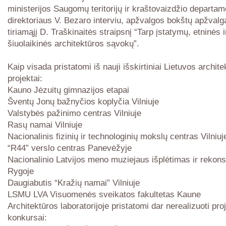
ministerijos Saugomų teritorijų ir kraštovaizdžio departa
direktoriaus V. Bezaro interviu, apžvalgos bokštų apžvalg
tiriamąjį D. Traškinaitės straipsnį “Tarp įstatymų, etninės i
šiuolaikinės architektūros sąvokų”.
Kaip visada pristatomi iš nauji išskirtiniai Lietuvos archite
projektai:
Kauno Jėzuitų gimnazijos etapai
Šventų Jonų bažnyčios koplyčia Vilniuje
Valstybės pažinimo centras Vilniuje
Rasų namai Vilniuje
Nacionalinis fizinių ir technologinių mokslų centras Vilniuj
“R44” verslo centras Panevėžyje
Nacionalinio Latvijos meno muziejaus išplėtimas ir rekons
Rygoje
Daugiabutis “Kražių namai” Vilniuje
LSMU LVA Visuomenės sveikatos fakultetas Kaune
Architektūros laboratorijoje pristatomi dar nerealizuoti proj
konkursai: