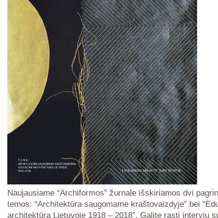
Naujausiame “Archiformos” žurnale išskiriamos dvi pagri
temos: “Architektūra saugomame kraštovaizdyje” bei “Ed
architektūra Lietuvoje 1918 – 2018”. Galite rasti interviu 