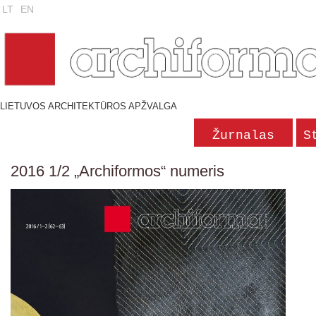
LT
EN
LIETUVOS ARCHITEKTŪROS APŽVALGA
Žurnalas
S
2016 1/2 „Archiformos“ numeris