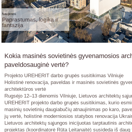
Naujienos
Paprastumas, logika ir
fantazija
Kokia masinės sovietinės gyvenamosios arch
paveldosauginė vertė?
Projekto UREHERIT darbo grupės susitikimas Vilniuje
Holistinė renovacija, paveldas ir masinės sovietinės gyv
architektūros vertė
Rugsėjo 12–13 dienomis Vilniuje, Lietuvos architektų sąju
UREHERIT projekto darbo grupės susitikimas, kurio esmi
masinių sovietinių daugiabučių atnaujinimas po karo, pav
jų vertė, holistinė moderniosios statybos renovacija Ukrai
Lietuvos architektų sąjungos inicijuotas tarptautinis archit
projektas (koordinatorė Rūta Leitanaitė) susideda iš daug v