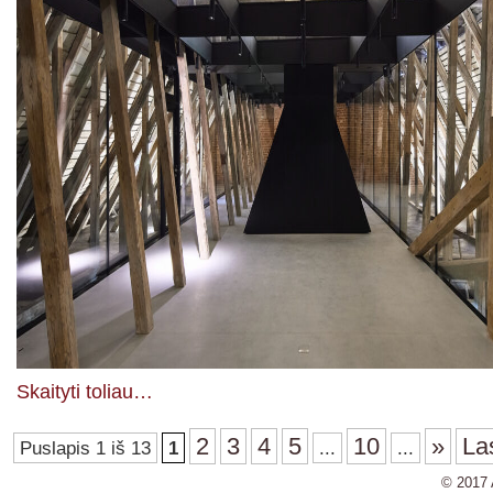
Skaityti toliau…
2
3
4
5
10
»
La
Puslapis 1 iš 13
1
...
...
© 2017 