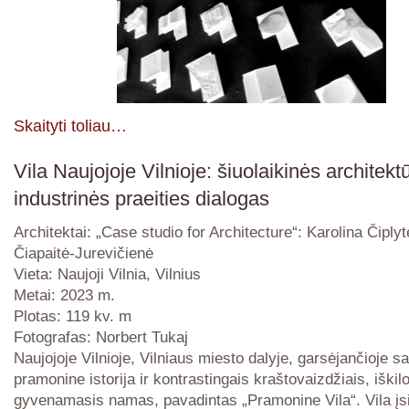
Skaityti toliau…
Vila Naujojoje Vilnioje: šiuolaikinės architektū
industrinės praeities dialogas
Architektai: „Case studio for Architecture“: Karolina Čiplytė
Čiapaitė-Jurevičienė
Vieta: Naujoji Vilnia, Vilnius
Metai: 2023 m.
Plotas: 119 kv. m
Fotografas: Norbert Tukaj
Naujojoje Vilnioje, Vilniaus miesto dalyje, garsėjančioje s
pramonine istorija ir kontrastingais kraštovaizdžiais, iškil
gyvenamasis namas, pavadintas „Pramonine Vila“. Vila įs