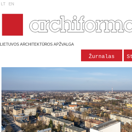
LT
EN
LIETUVOS ARCHITEKTŪROS APŽVALGA
Žurnalas
S
'