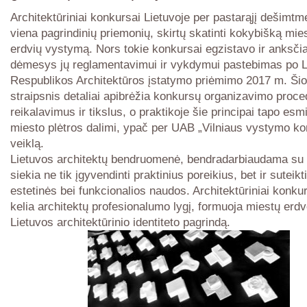
Architektūriniai konkursai Lietuvoje per pastarąjį dešimtme
viena pagrindinių priemonių, skirtų skatinti kokybišką mies
erdvių vystymą. Nors tokie konkursai egzistavo ir anksčia
dėmesys jų reglamentavimui ir vykdymui pastebimas po L
Respublikos Architektūros įstatymo priėmimo 2017 m. Šio
straipsnis detaliai apibrėžia konkursų organizavimo proce
reikalavimus ir tikslus, o praktikoje šie principai tapo esm
miesto plėtros dalimi, ypač per UAB „Vilniaus vystymo k
veiklą.
Lietuvos architektų bendruomenė, bendradarbiaudama su
siekia ne tik įgyvendinti praktinius poreikius, bet ir suteik
estetinės bei funkcionalios naudos. Architektūriniai konkur
kelia architektų profesionalumo lygį, formuoja miestų erdv
Lietuvos architektūrinio identiteto pagrindą.