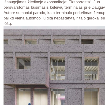
išsaugojimas žiedinėje ekonomikoje: Eksportosta“. Juo
persvarstomas būsimasis keleivių terminalas prie Daugu
Autorė sumaniai parodo, kaip terminalo perkėlimas žemupy
palikti vieną automobilių tiltą nepastatytą ir taip gerokai s
lėšų.