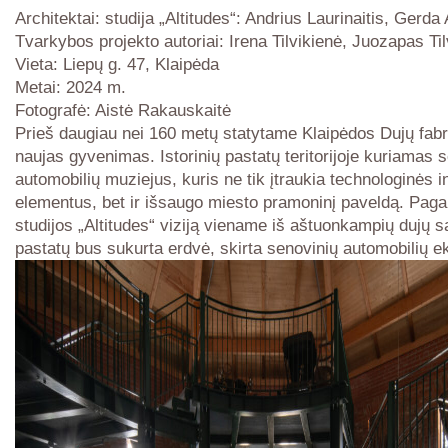
Architektai: studija „Altitudes“: Andrius Laurinaitis, Gerda
Tvarkybos projekto autoriai: Irena Tilvikienė, Juozapas Ti
Vieta: Liepų g. 47, Klaipėda
Metai: 2024 m.
Fotografė: Aistė Rakauskaitė
Prieš daugiau nei 160 metų statytame Klaipėdos Dujų fabr
naujas gyvenimas. Istorinių pastatų teritorijoje kuriamas 
automobilių muziejus, kuris ne tik įtraukia technologinės i
elementus, bet ir išsaugo miesto pramoninį paveldą. Pagal
studijos „Altitudes“ viziją viename iš aštuonkampių dujų 
pastatų bus sukurta erdvė, skirta senovinių automobilių ek