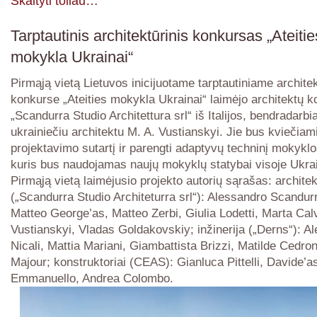
Skaityti toliau…
Tarptautinis architektūrinis konkursas „Ateitie
mokykla Ukrainai“
Pirmąją vietą Lietuvos inicijuotame tarptautiniame archite
konkurse „Ateities mokykla Ukrainai“ laimėjo architektų 
„Scandurra Studio Architettura srl“ iš Italijos, bendradarbi
ukrainiečiu architektu M. A. Vustianskyi. Jie bus kviečiami
projektavimo sutartį ir parengti adaptyvų techninį mokyklo
kuris bus naudojamas naujų mokyklų statybai visoje Ukrai
Pirmąją vietą laimėjusio projekto autorių sąrašas: archite
(„Scandurra Studio Architeturra srl“): Alessandro Scandur
Matteo George’as, Matteo Zerbi, Giulia Lodetti, Marta Cal
Vustianskyi, Vladas Goldakovskiy; inžinerija („Derns“): A
Nicali, Mattia Mariani, Giambattista Brizzi, Matilde Cedro
Majour; konstruktoriai (CEAS): Gianluca Pittelli, Davide’a
Emmanuello, Andrea Colombo.