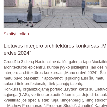
Skaityti toliau…
Lietuvos interjero architektūros konkursas „
erdvė 2024“
Gruodžio 3 dieną Nacionalinė dailės galerija tapo šiuolaik
architektūros epicentru, kurioje įvyko jubiliejinis, jau deši
interjero architektūros konkursas „Mano erdvė 2024“. Šio 
metu buvo paskelbti ir apdovanoti įspūdingiausi šių metų in
sukurti tiek profesionalų, tiek jaunųjų talentų.
Konkursą, organizuojamą portalo „Lrytas“ kartu su Lietuvo
sąjunga (LAS), vertino tarptautinė komisija. Joje dirbo au
kvalifikacijos specialistai: Kaja Klingenberg („Kling studio
ir Mathew Freemanas („Freeman Studio“, Jungtinė Karalys