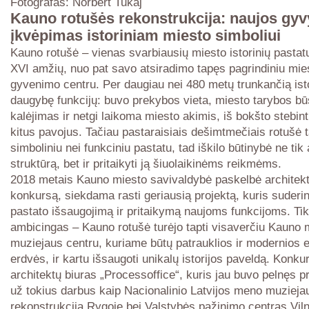
Fotografas: Norbert Tukaj
‎‎Kauno rotušės rekonstrukcija: naujos gy
įkvėpimas istoriniam miesto simboliui
Kauno rotušė – vienas svarbiausių miesto istorinių pastat
XVI amžių, nuo pat savo atsiradimo tapęs pagrindiniu mie
gyvenimo centru. Per daugiau nei 480 metų trunkančią istori
daugybę funkcijų: buvo prekybos vieta, miesto tarybos bū
kalėjimas ir netgi laikoma miesto akimis, iš bokšto stebint
kitus pavojus. Tačiau pastaraisiais dešimtmečiais rotušė 
simboliniu nei funkciniu pastatu, tad iškilo būtinybė ne tik 
struktūrą, bet ir pritaikyti ją šiuolaikinėms reikmėms.
2018 metais Kauno miesto savivaldybė paskelbė architekt
konkursą, siekdama rasti geriausią projektą, kuris suderint
pastato išsaugojimą ir pritaikymą naujoms funkcijoms. Ti
ambicingas – Kauno rotušė turėjo tapti visaverčiu Kauno 
muziejaus centru, kuriame būtų patrauklios ir modernios 
erdvės, ir kartu išsaugoti unikalų istorijos paveldą. Konku
architektų biuras „Processoffice“, kuris jau buvo pelnęs p
už tokius darbus kaip Nacionalinio Latvijos meno muzieja
rekonstrukcija Rygoje bei Valstybės pažinimo centras Vilni