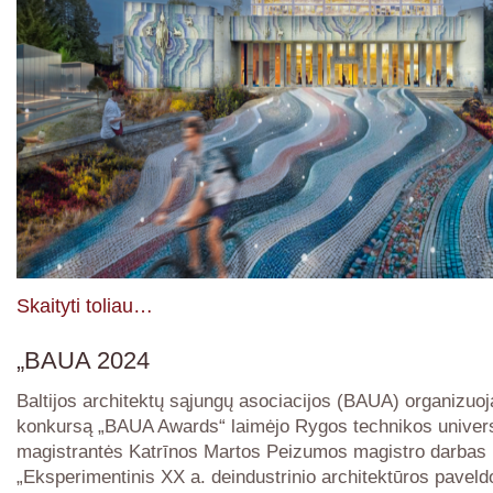
Skaityti toliau…
„BAUA 2024
Baltijos architektų sąjungų asociacijos (BAUA) organizuo
konkursą „BAUA Awards“ laimėjo Rygos technikos univers
magistrantės Katrīnos Martos Peizumos magistro darbas
„Eksperimentinis XX a. deindustrinio architektūros paveld