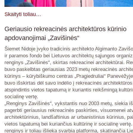
Skaityti toliau…
Geriausio rekreacinės architektūros kūrinio
apdovanojimai „Zavišinės“
Šiemet Nidoje įvyko tradicinis architekto Algimanto Zaviš
ir paramos fondo bei Lietuvos architektų sąjungos organ
renginys „Zavišinės“, skirtas rekreacinei architektūrai. R
buvo paskelbtas geriausias 2023 metų rekreacinės archit
kūrinys – kūrybiškumo centras „Pragiedruliai“ Panevėžyje
buvo išskirtas dėl savo indėlio į rekreacinės architektūros 
atspindintis vietos tapatumą ir kuriantis reikšmingą kultūri
socialinę vertę.
„Renginys Zavišinės“, vykstantis nuo 2003 metų, siekia išr
pagerbti geriausius rekreacinės paskirties, visuomenei at
architektūrinius, landšaftinius ar urbanistinius kūrinius, p
vietos tapatumą bei kuriančius kultūrinę ir socialinę vertę.
renginys ir toliau išlieka svarbia platforma, skatinančia Li