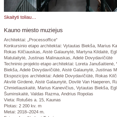
Skaityti toliau…
Kauno miesto muziejus
Architektai: „Processoffice“
Konkursinio etapo architektai: Vytautas Biekša, Marius Ka
Rokas Kilčiauskas, Aistė Galaunytė, Martyna Kildaitė, Eg
Matulaitytė, Justinas Malinauskas, Adelė Dovydavičiūtė
Techninio projekto etapo architektai: Loreta Janušaitienė,
Biekša, Adelė Dovydavičiūtė, Aistė Galaunytė, Justinas 
Ekspozicijos architektai: Adelė Dovydavičiūtė, Rokas Kil
Akvilė Girdenė, Aistė Galaunytė, Dovilė Van Haeperen, R
Chmieliauskaitė, Marius Kanevičius, Vytautas Biekša, Eg
Šuminskaitė, Valdas Razma, Andrius Ropolas
Vieta: Rotušės a. 15, Kaunas
Plotas: 2 200 kv. m
Metai: 2018–2024 m.