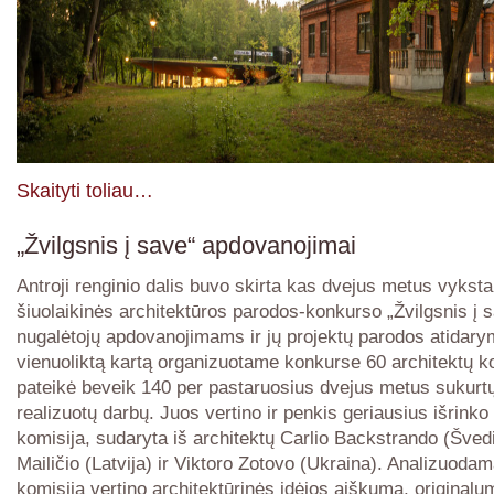
Skaityti toliau…
„Žvilgsnis į save“ apdovanojimai
Antroji renginio dalis buvo skirta kas dvejus metus vykst
šiuolaikinės architektūros parodos-konkurso „Žvilgsnis į 
nugalėtojų apdovanojimams ir jų projektų parodos atidary
vienuoliktą kartą organizuotame konkurse 60 architektų 
pateikė beveik 140 per pastaruosius dvejus metus sukurtų 
realizuotų darbų. Juos vertino ir penkis geriausius išrinko 
komisija, sudaryta iš architektų Carlio Backstrando (Švedi
Mailičio (Latvija) ir Viktoro Zotovo (Ukraina). Analizuodam
komisija vertino architektūrinės idėjos aiškumą, originalu