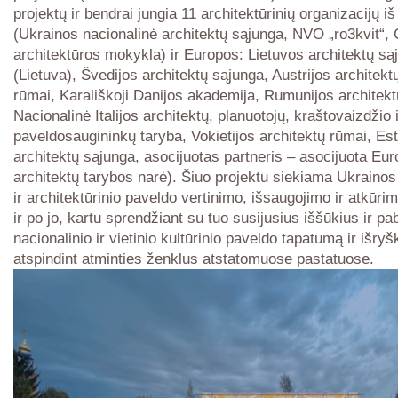
projektų ir bendrai jungia 11 architektūrinių organizacijų i
(Ukrainos nacionalinė architektų sąjunga, NVO „ro3kvit“,
architektūros mokykla) ir Europos: Lietuvos architektų są
(Lietuva), Švedijos architektų sąjunga, Austrijos architektų 
rūmai, Karališkoji Danijos akademija, Rumunijos architekt
Nacionalinė Italijos architektų, planuotojų, kraštovaizdžio i
paveldosaugininkų taryba, Vokietijos architektų rūmai, Est
architektų sąjunga, asocijuotas partneris – asocijuota Eu
architektų tarybos narė). Šiuo projektu siekiama Ukrainos 
ir architektūrinio paveldo vertinimo, išsaugojimo ir atkūr
ir po jo, kartu sprendžiant su tuo susijusius iššūkius ir pa
nacionalinio ir vietinio kultūrinio paveldo tapatumą ir išryš
atspindint atminties ženklus atstatomuose pastatuose.