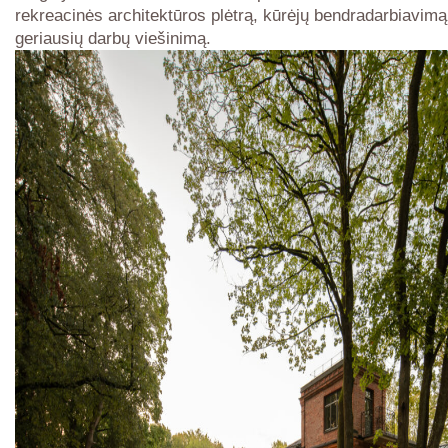
rekreacinės architektūros plėtrą, kūrėjų bendradarbiavimą
geriausių darbų viešinimą.